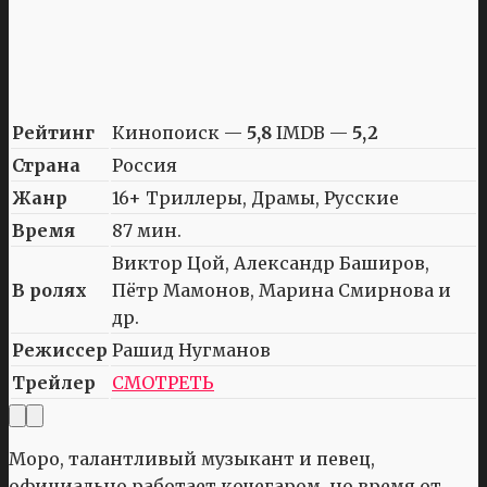
Рейтинг
Кинопоиск —
5,8
IMDB —
5,2
Страна
Россия
Жанр
16+ Триллеры, Драмы, Русские
Время
87 мин.
Виктор Цой, Александр Баширов,
В ролях
Пётр Мамонов, Марина Смирнова и
др.
Режиссер
Рашид Нугманов
Трейлер
СМОТРЕТЬ
Моро, талантливый музыкант и певец,
официально работает кочегаром, но время от