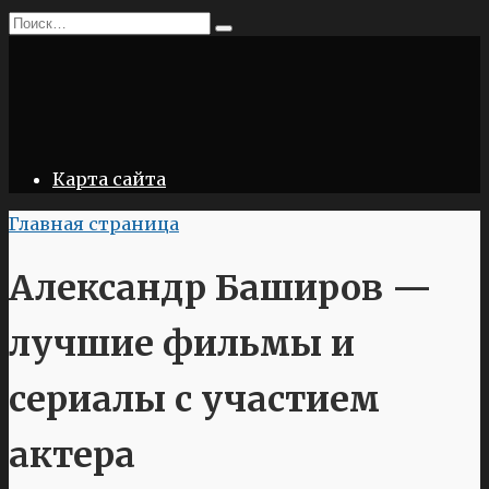
Перейти
Search
к
for:
содержанию
Карта сайта
Главная страница
Александр Баширов —
лучшие фильмы и
сериалы с участием
актера