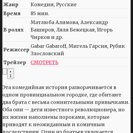
Жанр
Комедии, Русские
Время
85 мин.
Матлюба Алимова, Александр
В ролях
Баширов, Ляля Бежецкая, Игорь
Чирков и др.
Gabar Gabaroff, Мигель Гарсия, Рубик
Режиссер
Злословский
Трейлер
СМОТРЕТЬ
1
Эта комедийная история разворачивается в
одном провинциальном городке, где обитают
два брата с весьма сомнительными привычками.
Оба они — дети известного революционера, но
их жизни наполнены пороками, которые
приводят к неожиданным и комичным
последствиям. Один из братьев увлекается