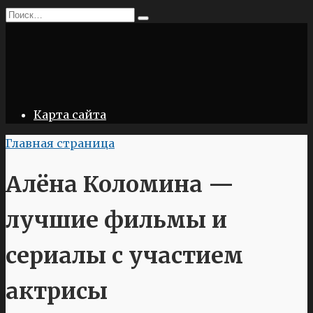
Перейти
Search
к
for:
содержанию
Карта сайта
Главная страница
Алёна Коломина —
лучшие фильмы и
сериалы с участием
актрисы