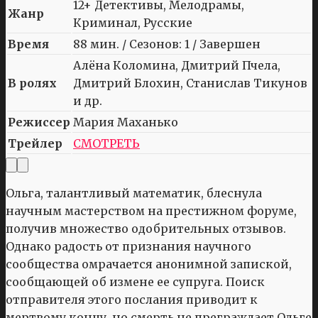
12+ Детективы, Мелодрамы,
Жанр
Криминал, Русские
Время
88 мин. / Сезонов: 1 / Завершен
Алёна Коломина, Дмитрий Пчела,
В ролях
Дмитрий Блохин, Станислав Тикунов
и др.
Режиссер
Мария Маханько
Трейлер
СМОТРЕТЬ
Ольга, талантливый математик, блеснула
научным мастерством на престижном форуме,
получив множество одобрительных отзывов.
Однако радость от признания научного
сообщества омрачается анонимной запиской,
сообщающей об измене ее супруга. Поиск
отправителя этого послания приводит к
мертвому концу, но смерть не преграждает Ольге