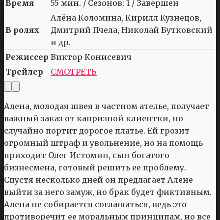
Время
55 мин. / Сезонов: 1 / Завершен
Алёна Коломина, Кирилл Кузнецов,
В ролях
Дмитрий Пчела, Николай Бутковский
и др.
Режиссер
Виктор Конисевич
Трейлер
СМОТРЕТЬ
Алена, молодая швея в частном ателье, получает
важный заказ от капризной клиентки, но
случайно портит дорогое платье. Ей грозит
огромный штраф и увольнение, но на помощь
приходит Олег Истомин, сын богатого
бизнесмена, готовый решить ее проблему.
Спустя несколько дней он предлагает Алене
выйти за него замуж, но брак будет фиктивным.
Алена не собирается соглашаться, ведь это
противоречит ее моральным принципам, но все