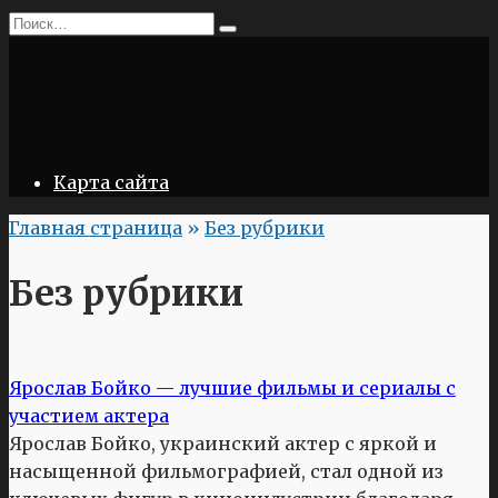
Перейти
Search
к
for:
содержанию
Карта сайта
Главная страница
»
Без рубрики
Без рубрики
Ярослав Бойко — лучшие фильмы и сериалы с
участием актера
Ярослав Бойко, украинский актер с яркой и
насыщенной фильмографией, стал одной из