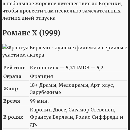
в небольшое морское путешествие до Корсики,
чтобы провести там несколько замечательных
летних дней отпуска.
Романс Х (1999)
Рейтинг
Кинопоиск —
5,21
IMDB —
5,2
Страна
Франция
18+ Драмы, Мелодрамы, Арт-хаус,
Жанр
Зарубежные
Время
99 мин.
Каролин Дюсе, Сагамор Стевенен,
В ролях
Франсуа Берлеан, Рокко Сиффреди и
др.