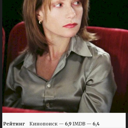
Рейтинг
Кинопоиск —
6,9
IMDB —
6,4