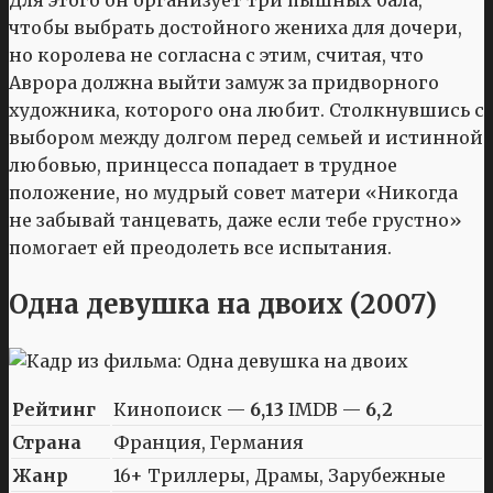
Для этого он организует три пышных бала,
чтобы выбрать достойного жениха для дочери,
но королева не согласна с этим, считая, что
Аврора должна выйти замуж за придворного
художника, которого она любит. Столкнувшись с
выбором между долгом перед семьей и истинной
любовью, принцесса попадает в трудное
положение, но мудрый совет матери «Никогда
не забывай танцевать, даже если тебе грустно»
помогает ей преодолеть все испытания.
Одна девушка на двоих (2007)
Рейтинг
Кинопоиск —
6,13
IMDB —
6,2
Страна
Франция, Германия
Жанр
16+ Триллеры, Драмы, Зарубежные