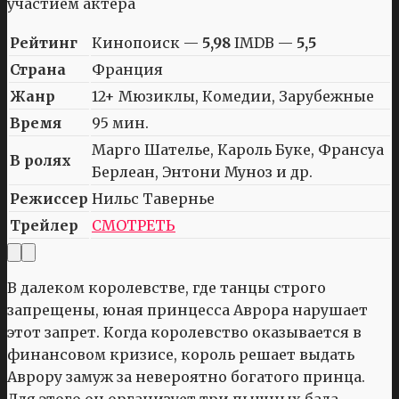
Рейтинг
Кинопоиск —
5,98
IMDB —
5,5
Страна
Франция
Жанр
12+ Мюзиклы, Комедии, Зарубежные
Время
95 мин.
Марго Шателье, Кароль Буке, Франсуа
В ролях
Берлеан, Энтони Муноз и др.
Режиссер
Нильс Тавернье
Трейлер
СМОТРЕТЬ
В далеком королевстве, где танцы строго
запрещены, юная принцесса Аврора нарушает
этот запрет. Когда королевство оказывается в
финансовом кризисе, король решает выдать
Аврору замуж за невероятно богатого принца.