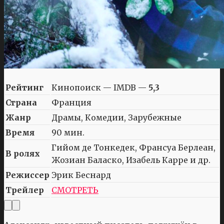
Рейтинг
Кинопоиск — IMDB —
5,3
Страна
Франция
Жанр
Драмы, Комедии, Зарубежные
Время
90 мин.
Гийом де Тонкедек, Франсуа Берлеан,
В ролях
Жозиан Баласко, Изабель Карре и др.
Режиссер
Эрик Беснард
Трейлер
СМОТРЕТЬ