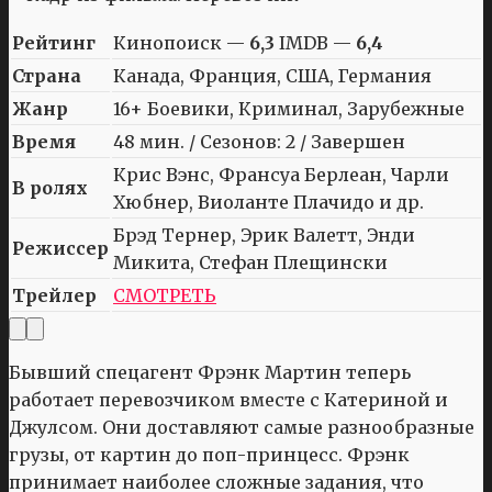
Рейтинг
Кинопоиск —
6,3
IMDB —
6,4
Страна
Канада, Франция, США, Германия
Жанр
16+ Боевики, Криминал, Зарубежные
Время
48 мин. / Сезонов: 2 / Завершен
Крис Вэнс, Франсуа Берлеан, Чарли
В ролях
Хюбнер, Виоланте Плачидо и др.
Брэд Тернер, Эрик Валетт, Энди
Режиссер
Микита, Стефан Плещински
Трейлер
СМОТРЕТЬ
Бывший спецагент Фрэнк Мартин теперь
работает перевозчиком вместе с Катериной и
Джулсом. Они доставляют самые разнообразные
грузы, от картин до поп-принцесс. Фрэнк
принимает наиболее сложные задания, что