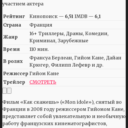
Рейтинг
Кинопоиск —
6,51
IMDB —
6,1
Страна
Франция
16+ Триллеры, Драмы, Комедии,
Жанр
Криминал, Зарубежные
Время
110 мин.
Франсуа Берлеан, Гийом Кане, Дайан
В ролях
Крюгер, Филипп Лефевр и др.
Режиссер
Гийом Кане
Трейлер
СМОТРЕТЬ
Фильм «Как скажешь» («Mon idole»), снятый во
Франции в 2008 году режиссером Гийомом Кане,
представляет собой увлекательную и необычную
работу французских кинематографистов,