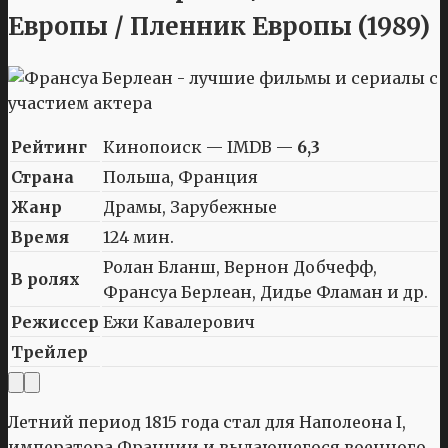
Европы / Пленник Европы (1989)
Рейтинг
Кинопоиск — IMDB —
6,3
Страна
Польша, Франция
Жанр
Драмы, Зарубежные
Время
124 мин.
Ролан Бланш, Вернон Добчефф,
В ролях
Франсуа Берлеан, Дидье Фламан и др.
Режиссер
Ежи Кавалерович
Трейлер
Летний период 1815 года стал для Наполеона I,
императора Франции и выдающегося военного