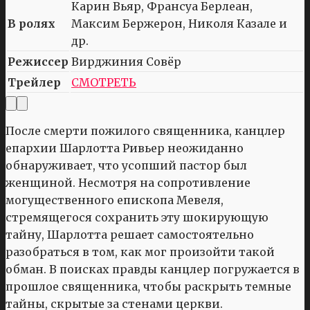
Карин Вьяр, Франсуа Берлеан,
В ролях
Максим Бержерон, Николя Казале и
др.
Режиссер
Вирджиния Совёр
Трейлер
СМОТРЕТЬ
После смерти пожилого священника, канцлер
епархии Шарлотта Ривьер неожиданно
обнаруживает, что усопший пастор был
женщиной. Несмотря на сопротивление
могущественного епископа Мевеля,
стремящегося сохранить эту шокирующую
тайну, Шарлотта решает самостоятельно
разобраться в том, как мог произойти такой
обман. В поисках правды канцлер погружается в
прошлое священника, чтобы раскрыть темные
тайны, скрытые за стенами церкви.