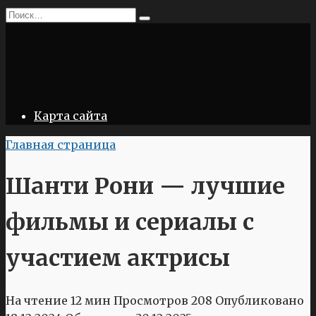
Перейти
Search
к
for:
содержанию
Карта сайта
Главная страница
Шанти Рони — лучшие
фильмы и сериалы с
участием актрисы
На чтение
12 мин
Просмотров
208
Опубликовано