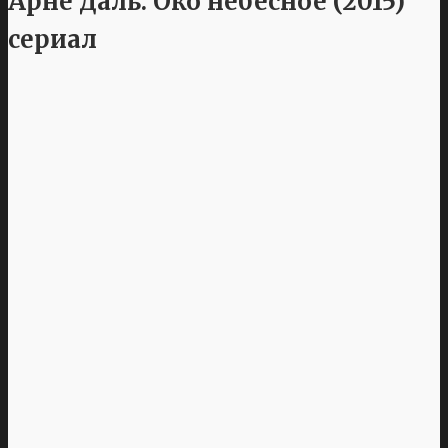
Арне Даль: Око небесное (2015)
сериал