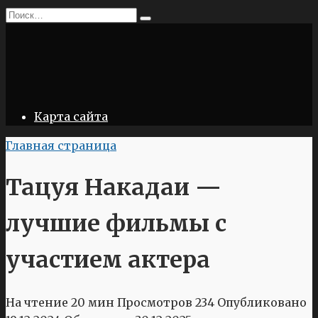
Перейти
Search
к
for:
содержанию
Карта сайта
Главная страница
Тацуя Накадаи —
лучшие фильмы с
участием актера
На чтение
20 мин
Просмотров
234
Опубликовано