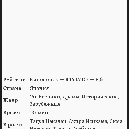
Рейтинг
Кинопоиск —
8,15
IMDB —
8,6
Страна
Япония
16+ Боевики, Драмы, Исторические,
Жанр
Зарубежные
Время
133 мин.
Тацуя Накадаи, Акира Исихама, Сима
В ролях
Ивасита, Тэцуро Тамба и др.