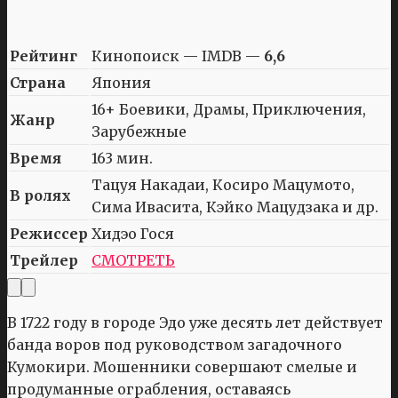
Рейтинг
Кинопоиск — IMDB —
6,6
Страна
Япония
16+ Боевики, Драмы, Приключения,
Жанр
Зарубежные
Время
163 мин.
Тацуя Накадаи, Косиро Мацумото,
В ролях
Сима Ивасита, Кэйко Мацудзака и др.
Режиссер
Хидэо Гося
Трейлер
СМОТРЕТЬ
В 1722 году в городе Эдо уже десять лет действует
банда воров под руководством загадочного
Кумокири. Мошенники совершают смелые и
продуманные ограбления, оставаясь