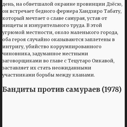
день, на обветшалой окраине провинции Дзёсю,
он встречает бедного фермера Хандзиро Табату,
который мечтает о славе самурая, устав от
нищеты и изнурительного труда. В этой
угрюмой местности, около маленького города,
оба героя случайно оказываются заплетены в
интригу, убийство коррумпированного
чиновника, задуманное местными
заговорщиками во главе с Тецутаро Оикавой,
заставляет их стать неожиданными
участниками борьбы между кланами.
Бандиты против самураев (1978)