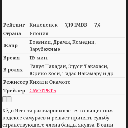
Рейтинг
Кинопоиск —
7,19
IMDB —
7,4
Страна
Япония
Боевики, Драмы, Комедии,
Жанр
Зарубежные
Время
115 мин.
Тацуя Накадаи, Эцуси Такахаси,
В ролях
Юрико Хоси, Тадао Накамару и др.
Режиссер
Кихати Окамото
Трейлер
СМОТРЕТЬ
Хёдо Ягента разочаровывается в священном
кодексе самураев и решает принять судьбу
странствующего члена банды якудза. В один