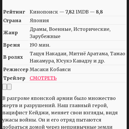
Рейтинг
Кинопоиск —
7,82
IMDB —
8,8
Страна
Япония
Драмы, Военные, Исторические,
Жанр
Зарубежные
Время
190 мин.
Тацуя Накадаи, Митиё Аратама, Тамао
В ролях
Накамура, Юсукэ Кавадзу и др.
Режиссер
Масаки Кобаяси
Трейлер
СМОТРЕТЬ
В разгроме японской армии было множество
жертв и разрушений. Наш главный герой,
пацифист Кейджи, меняет свои взгляды, видя
ужасы войны. Он и его отряд пытаются
добраться домой через непривычные земли