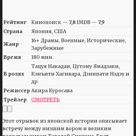
Рейтинг
Кинопоиск —
7,8
IMDB —
7,9
Страна
Япония, США
16+ Драмы, Военные, Исторические,
Жанр
Зарубежные
Время
180 мин.
Тацуя Накадаи, Цутому Ямадзаки,
В ролях
Кэнъити Хагивара, Дзинпати Нэдзу и
др.
Режиссер
Акира Куросава
Трейлер
СМОТРЕТЬ
Этот отрывок из японской истории описывает
встречу между низшим вором и великим
военачальником Такедой Сингене. Брат