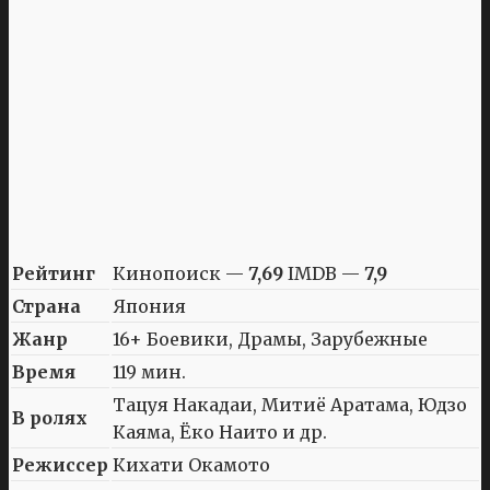
Рейтинг
Кинопоиск —
7,69
IMDB —
7,9
Страна
Япония
Жанр
16+ Боевики, Драмы, Зарубежные
Время
119 мин.
Тацуя Накадаи, Митиё Аратама, Юдзо
В ролях
Каяма, Ёко Наито и др.
Режиссер
Кихати Окамото