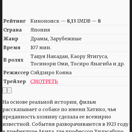
Рейтинг
Кинопоиск —
8,13
IMDB —
8
Страна
Япония
Жанр
Драмы, Зарубежные
Время
107 мин.
Тацуя Накадаи, Каору Ятигуса,
В ролях
Тосинори Оми, Тосиро Янагиба и др.
Режиссер
Сэйдзиро Кояма
Трейлер
СМОТРЕТЬ
На основе реальной истории, фильм
рассказывает о собаке по имени Хатико, чья
преданность хозяину сделала ее всемирно
известной. События разворачиваются в 1923 году
в префектуре Акита, где профессор Хидэсабуро