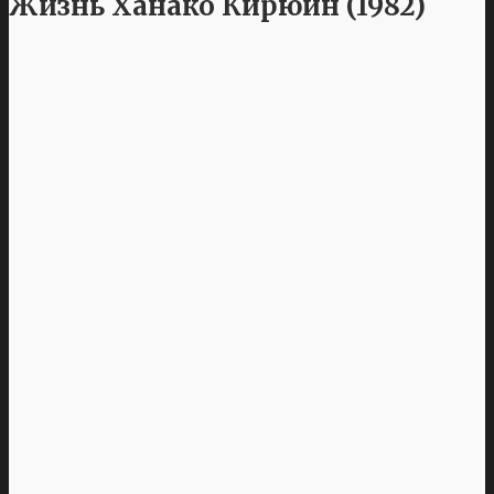
Жизнь Ханако Кирюин (1982)