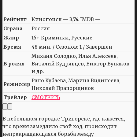
Рейтинг
Кинопоиск —
3,74
IMDB —
Страна
Россия
Жанр
16+ Криминал, Русские
Время
48 мин. / Сезонов: 1 / Завершен
Михаил Солодко, Илья Алексеев,
В ролях
Виталий Кудрявцев, Виктор Бунаков
и др.
Рано Кубаева, Марина Видинеева,
Режиссер
Николай Прапорщиков
Трейлер
СМОТРЕТЬ
В небольшом городке Тригорске, где кажется,
что время замедлило свой ход, происходит
непрекращающаяся борьба между