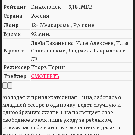
Рейтинг
Кинопоиск —
5,18
IMDB —
Страна
Россия
Жанр
12+ Мелодрамы, Русские
Время
92 мин.
Люба Баханкова, Илья Алексеев, Илья
В ролях
Соколовский, Людмила Гаврилова и
др.
Режиссер
Игорь Перин
Трейлер
СМОТРЕТЬ
Молодая и привлекательная Нина, заботясь о
младшей сестре в одиночку, ведет скучную и
однообразную жизнь. Она посвящает свое
свободное время лишь уходу за ребенком,
отказывая себе в личных желаниях и даже не
думая о любви. Но внезапно ее жизнь