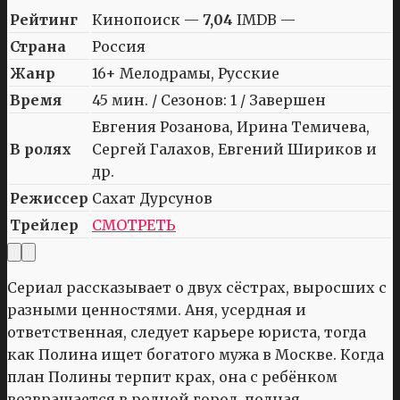
Рейтинг
Кинопоиск —
7,04
IMDB —
Страна
Россия
Жанр
16+ Мелодрамы, Русские
Время
45 мин. / Сезонов: 1 / Завершен
Евгения Розанова, Ирина Темичева,
В ролях
Сергей Галахов, Евгений Шириков и
др.
Режиссер
Сахат Дурсунов
Трейлер
СМОТРЕТЬ
Сериал рассказывает о двух сёстрах, выросших с
разными ценностями. Аня, усердная и
ответственная, следует карьере юриста, тогда
как Полина ищет богатого мужа в Москве. Когда
план Полины терпит крах, она с ребёнком
возвращается в родной город, полная