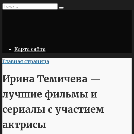
Перейти
Search
к
for:
содержанию
Карта сайта
Главная страница
Ирина Темичева —
лучшие фильмы и
сериалы с участием
актрисы