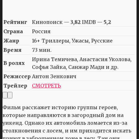
Рейтинг
Кинопоиск —
3,82
IMDB —
5,2
Страна
Россия
Жанр
16+ Триллеры, Ужасы, Русские
Время
73 мин.
Ирина Темичева, Анастасия Уколова,
В ролях
Софья Зайка, Санжар Мади и др.
Режиссер
Антон Зенкович
Трейлер
СМОТРЕТЬ
Фильм расскажет историю группы героев,
которые направляются в загородный дом на
уикенд. Однако их автомобиль ломается из-за
столкновения с лосем, и им приходится искать
приют в заброшенном доме в лесу. Там они