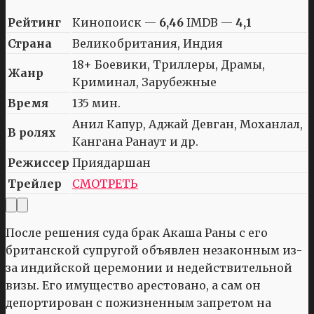
Рейтинг
Кинопоиск —
6,46
IMDB —
4,1
Страна
Великобритания, Индия
18+ Боевики, Триллеры, Драмы,
Жанр
Криминал, Зарубежные
Время
135 мин.
Анил Капур, Аджай Девган, Моханлал,
В ролях
Кангана Ранаут и др.
Режиссер
Приядаршан
Трейлер
СМОТРЕТЬ
После решения суда брак Акаша Раны с его
британской супругой объявлен незаконным из-
за индийской церемонии и недействительной
визы. Его имущество арестовано, а сам он
депортирован с пожизненным запретом на