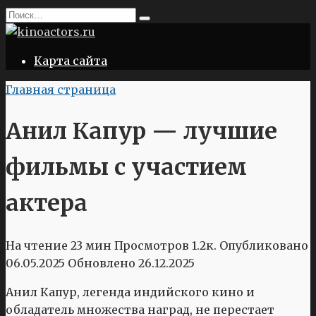
Перейти
Search
к
for:
содержанию
Карта сайта
Главная страница
Анил Капур — лучшие
фильмы с участием
актера
На чтение
23 мин
Просмотров
1.2к.
Опубликовано
06.05.2025
Обновлено
26.12.2025
Анил Капур, легенда индийского кино и
обладатель множества наград, не перестает