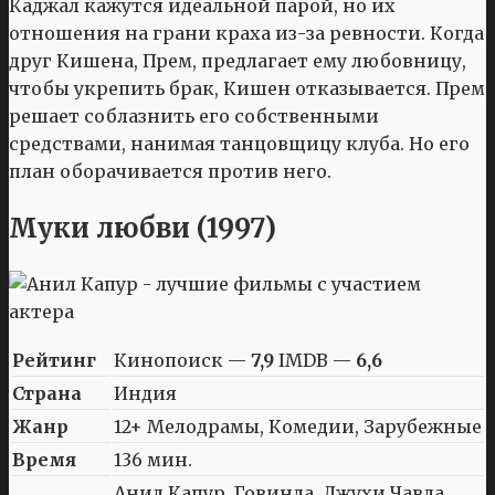
Каджал кажутся идеальной парой, но их
отношения на грани краха из-за ревности. Когда
друг Кишена, Прем, предлагает ему любовницу,
чтобы укрепить брак, Кишен отказывается. Прем
решает соблазнить его собственными
средствами, нанимая танцовщицу клуба. Но его
план оборачивается против него.
Муки любви (1997)
Рейтинг
Кинопоиск —
7,9
IMDB —
6,6
Страна
Индия
Жанр
12+ Мелодрамы, Комедии, Зарубежные
Время
136 мин.
Анил Капур, Говинда, Джухи Чавла,