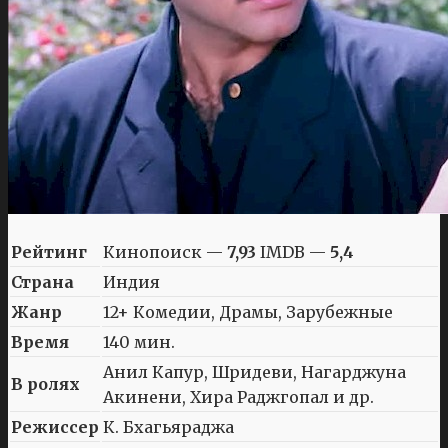
Рейтинг
Кинопоиск —
7,93
IMDB —
5,4
Страна
Индия
Жанр
12+ Комедии, Драмы, Зарубежные
Время
140 мин.
Анил Капур, Шридеви, Нагарджуна
В ролях
Акинени, Хира Раджгопал и др.
Режиссер
К. Бхагьяраджа