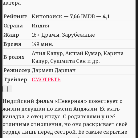
Рейтинг
Кинопоиск —
7,66
IMDB —
4,1
Страна
Индия
Жанр
16+ Драмы, Зарубежные
Время
149 мин.
Анил Капур, Акшай Кумар, Карина
В ролях
Капур, Сушмита Сен и др.
Режиссер
Дармеш Даршан
Трейлер
СМОТРЕТЬ
Индийский фильм «Неверная» повествует о
жизни девушки по имени Анджали. Её мать
канадка, а отец индус. С родителями у неё
отличные отношения, но она раскрывает своё
сердце лишь перед сестрой. Её самые скрытые