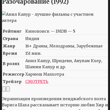
Разочарование (1992)
Рейтинг
Кинопоиск — IMDB —
5
Страна
Индия
Жанр
16+ Драмы, Мелодрамы, Зарубежные
Время
151 мин.
Анил Капур, Шридеви, Анупам Кхер,
В ролях
Шамми Капур и др.
Режиссер
Хармеш Малхотра
Трейлер
СМОТРЕТЬ
Экранизация произведения пенджабского поэта
Вариса Шаха рассказывает историю любви Хир и