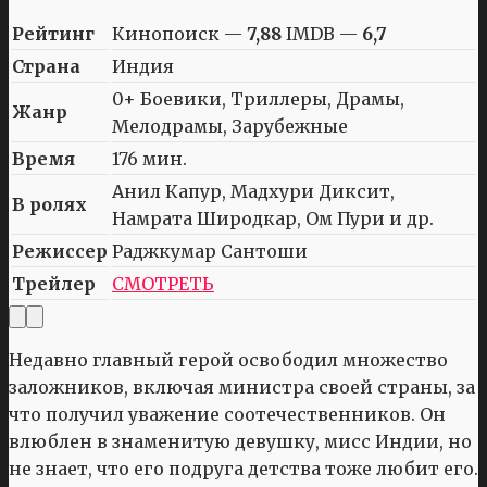
Рейтинг
Кинопоиск —
7,88
IMDB —
6,7
Страна
Индия
0+ Боевики, Триллеры, Драмы,
Жанр
Мелодрамы, Зарубежные
Время
176 мин.
Анил Капур, Мадхури Диксит,
В ролях
Намрата Широдкар, Ом Пури и др.
Режиссер
Раджкумар Сантоши
Трейлер
СМОТРЕТЬ
Недавно главный герой освободил множество
заложников, включая министра своей страны, за
что получил уважение соотечественников. Он
влюблен в знаменитую девушку, мисс Индии, но
не знает, что его подруга детства тоже любит его.