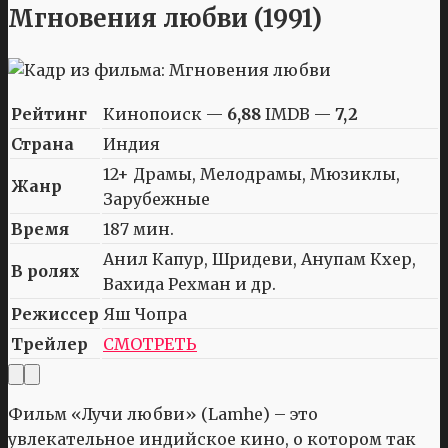
Мгновения любви (1991)
Рейтинг
Кинопоиск —
6,88
IMDB —
7,2
Страна
Индия
12+ Драмы, Мелодрамы, Мюзиклы,
Жанр
Зарубежные
Время
187 мин.
Анил Капур, Шридеви, Анупам Кхер,
В ролях
Вахида Рехман и др.
Режиссер
Яш Чопра
Трейлер
СМОТРЕТЬ
Фильм «Лучи любви» (Lamhe) – это
увлекательное индийское кино, о котором так