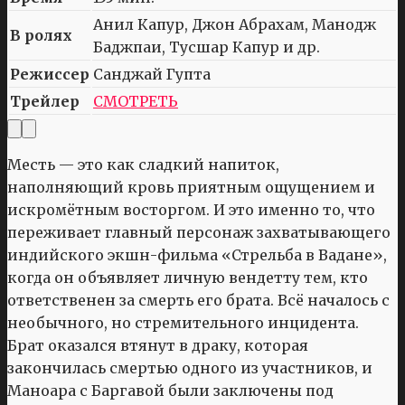
Анил Капур, Джон Абрахам, Манодж
В ролях
Баджпаи, Тусшар Капур и др.
Режиссер
Санджай Гупта
Трейлер
СМОТРЕТЬ
Месть — это как сладкий напиток,
наполняющий кровь приятным ощущением и
искромётным восторгом. И это именно то, что
переживает главный персонаж захватывающего
индийского экшн-фильма «Стрельба в Вадане»,
когда он объявляет личную вендетту тем, кто
ответственен за смерть его брата. Всё началось с
необычного, но стремительного инцидента.
Брат оказался втянут в драку, которая
закончилась смертью одного из участников, и
Маноара с Баргавой были заключены под