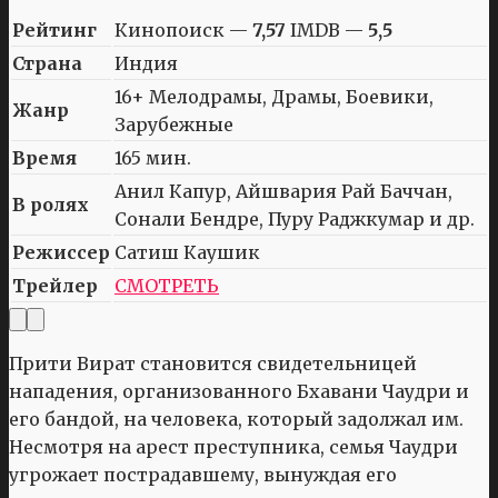
Рейтинг
Кинопоиск —
7,57
IMDB —
5,5
Страна
Индия
16+ Мелодрамы, Драмы, Боевики,
Жанр
Зарубежные
Время
165 мин.
Анил Капур, Айшвария Рай Баччан,
В ролях
Сонали Бендре, Пуру Раджкумар и др.
Режиссер
Сатиш Каушик
Трейлер
СМОТРЕТЬ
Прити Вират становится свидетельницей
нападения, организованного Бхавани Чаудри и
его бандой, на человека, который задолжал им.
Несмотря на арест преступника, семья Чаудри
угрожает пострадавшему, вынуждая его