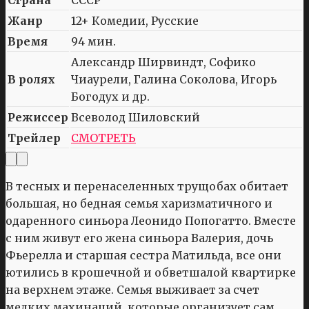
Жанр
12+ Комедии, Русские
Время
94 мин.
Александр Ширвиндт, Софико
В ролях
Чиаурели, Галина Соколова, Игорь
Богодух и др.
Режиссер
Всеволод Шиловский
Трейлер
СМОТРЕТЬ
В тесных и перенаселенных трущобах обитает
большая, но бедная семья харизматичного и
одаренного синьора Леонидо Попогатто. Вместе
с ним живут его жена синьора Валерия, дочь
Фьерелла и старшая сестра Матильда, все они
ютились в крошечной и обветшалой квартирке
на верхнем этаже. Семья выживает за счет
мелких махинаций, которые организует сам