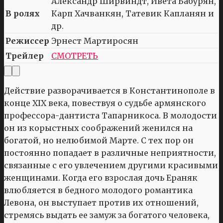
Александр Ширвиндт, Ивета Бабурян,
В ролях
Карп Хачванкян, Татевик Капланян и
др.
Режиссер
Эрнест Мартиросян
Трейлер
СМОТРЕТЬ
Действие разворачивается в Константинополе в
конце XIX века, повествуя о судьбе армянского
профессора-дантиста Тапарникоса. В молодости
он из корыстных соображений женился на
богатой, но нелюбимой Марте. С тех пор он
постоянно попадает в различные неприятности,
связанные с его увлечением другими красивыми
женщинами. Когда его взрослая дочь Ераняк
влюбляется в бедного молодого романтика
Левона, он выступает против их отношений,
стремясь выдать ее замуж за богатого человека,