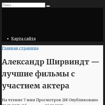
Перейти
Search
к
for:
содержанию
Карта сайта
Главная страница
Александр Ширвиндт —
лучшие фильмы с
участием актера
На чтение
7 мин
Просмотров
218
Опубликовано