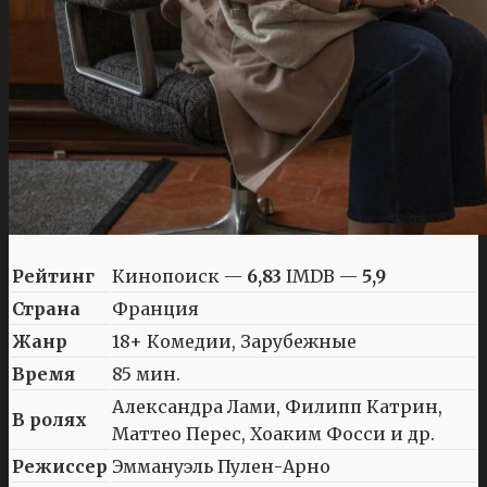
Рейтинг
Кинопоиск —
6,83
IMDB —
5,9
Страна
Франция
Жанр
18+ Комедии, Зарубежные
Время
85 мин.
Александра Лами, Филипп Катрин,
В ролях
Маттео Перес, Хоаким Фосси и др.
Режиссер
Эммануэль Пулен-Арно