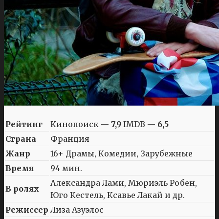
Рейтинг
Кинопоиск —
7,9
IMDB —
6,5
Страна
Франция
Жанр
16+ Драмы, Комедии, Зарубежные
Время
94 мин.
Александра Лами, Мюриэль Робен,
В ролях
Юго Кестель, Ксавье Лакай и др.
Режиссер
Лиза Азуэлос