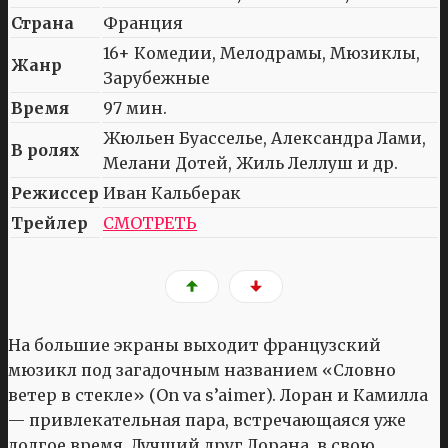
Страна
Франция
16+ Комедии, Мелодрамы, Мюзиклы,
Жанр
Зарубежные
Время
97 мин.
Жюльен Буасселье, Александра Лами,
В ролях
Мелани Дотей, Жиль Леллуш и др.
Режиссер
Иван Кальберак
Трейлер
СМОТРЕТЬ
На большие экраны выходит французский
мюзикл под загадочным названием «Словно
ветер в стекле» (On va s’aimer). Лоран и Камилла
— привлекательная пара, встречающаяся уже
долгое время. Лучший друг Лорана, в свою