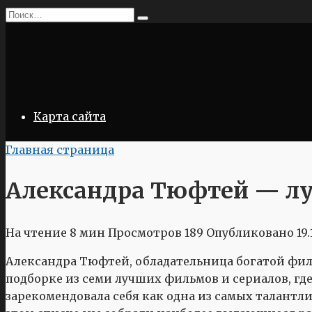
Перейти
Search
к
for:
содержанию
Карта сайта
Главная страница
Александра Тюфтей — лу
На чтение
8 мин
Просмотров
189
Опубликовано
19
Александра Тюфтей, обладательница богатой фил
подборке из семи лучших фильмов и сериалов, где
зарекомендовала себя как одна из самых талантл