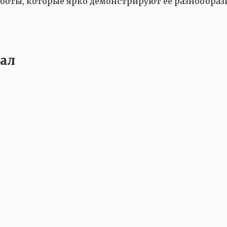
боты, которые ярко демонстрируют её разнообрази
иал