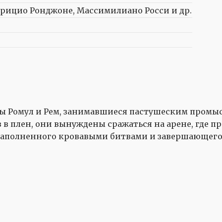
брицио Ронджоне, Массимилиано Росси и др.
ецы Ромул и Рем, занимавшиеся пастушеским промы
 в плен, они вынуждены сражаться на арене, где п
 наполненного кровавыми битвами и завершающего