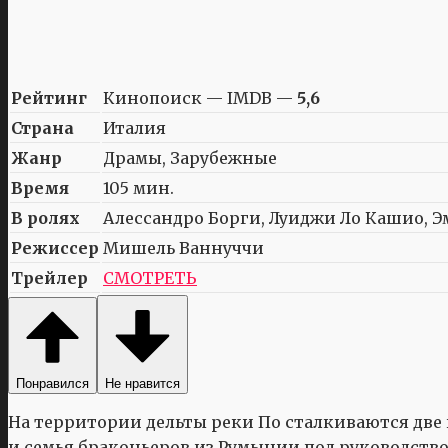
Рейтинг
Кинопоиск — IMDB —
5,6
Страна
Италия
Жанр
Драмы, Зарубежные
Время
105 мин.
В ролях
Алессандро Борги, Луиджи Ло Кашио, Э
Режиссер
Мишель Ваннуччи
Трейлер
СМОТРЕТЬ
Понравился
Не нравится
На территории дельты реки По сталкиваются две
и семья браконьеров из Румынии под руководств