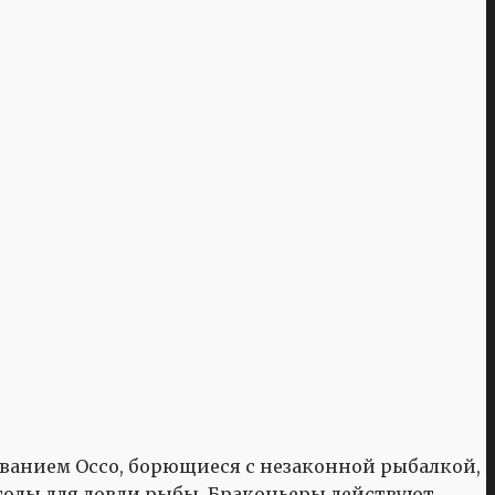
ованием Оссо, борющиеся с незаконной рыбалкой,
тоды для ловли рыбы. Браконьеры действуют