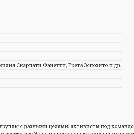
милия Скарпати Фанетти, Грета Эспозито и др.
 группы с разными целями: активисты под команд
ом жестокого Элиа, использующая запрещенные ме