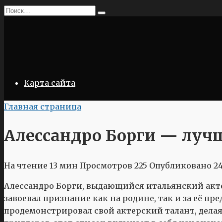
Перейти
Search
к
for:
содержанию
Карта сайта
Главная страница
Алессандро Борги — луч
На чтение
13 мин
Просмотров
225
Опубликовано
24
Алессандро Борги, выдающийся итальянский актер
завоевал признание как на родине, так и за её п
продемонстрировал свой актерский талант, дела