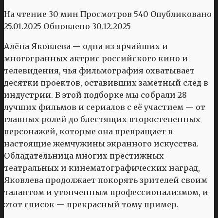
На чтение
30 мин
Просмотров
540
Опубликовано
25.01.2025
Обновлено
30.12.2025
Алёна Яковлева — одна из ярчайших и
многогранных актрис российского кино и
телевидения, чья фильмография охватывает
десятки проектов, оставивших заметный след в
индустрии. В этой подборке мы собрали 28
лучших фильмов и сериалов с её участием — от
главных ролей до блестящих второстепенных
персонажей, которые она превращает в
настоящие жемчужины экранного искусства.
Обладательница многих престижных
театральных и кинематографических наград,
Яковлева продолжает покорять зрителей своим
талантом и утонченным профессионализмом, и
этот список — прекрасный тому пример.