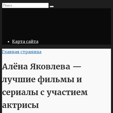
Перейти
Search
к
for:
содержанию
Карта сайта
Главная страница
Алёна Яковлева —
лучшие фильмы и
сериалы с участием
актрисы