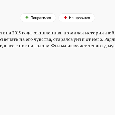
Понравился
Не нравится
ртина 2015 года, оживленная, но милая история л
твечать на его чувства, стараясь уйти от него. Ра
в всё с ног на голову. Фильм излучает теплоту, му