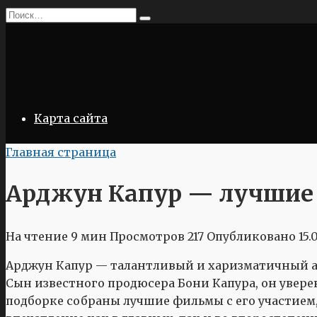
Перейти
Search
к
for:
содержанию
Карта сайта
Главная страница
Арджун Капур — лучшие 
На чтение
9 мин
Просмотров
217
Опубликовано
15.
Арджун Капур — талантливый и харизматичный а
Сын известного продюсера Бони Капура, он уверен
подборке собраны лучшие фильмы с его участием