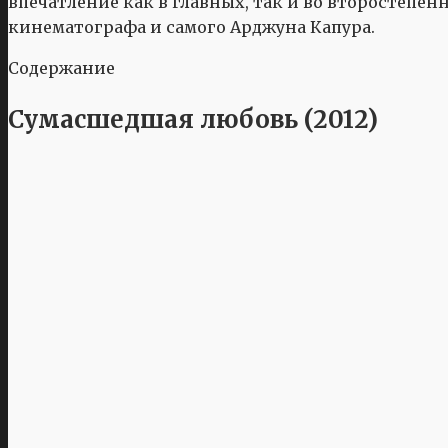
впечатление как в главных, так и во второстепе
кинематографа и самого Арджуна Капура.
Содержание
Сумасшедшая любовь (2012)