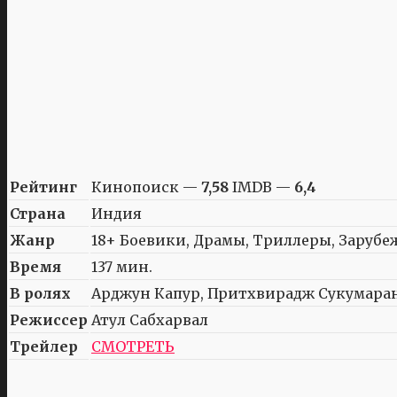
Рейтинг
Кинопоиск —
7,58
IMDB —
6,4
Страна
Индия
Жанр
18+ Боевики, Драмы, Триллеры, Заруб
Время
137 мин.
В ролях
Арджун Капур, Притхвирадж Сукумаран
Режиссер
Атул Сабхарвал
Трейлер
СМОТРЕТЬ