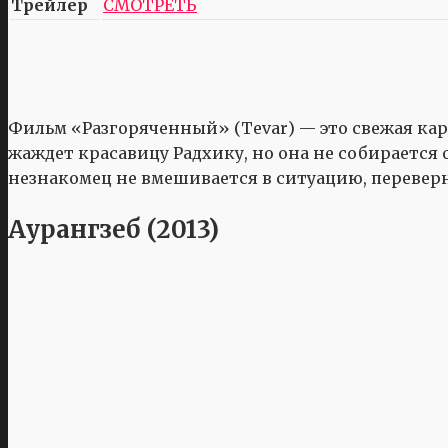
Трейлер
СМОТРЕТЬ
Фильм «Разгоряченный» (Tevar) — это свежая ка
жаждет красавицу Радхику, но она не собирается о
незнакомец не вмешивается в ситуацию, переверну
Аурангзеб (2013)