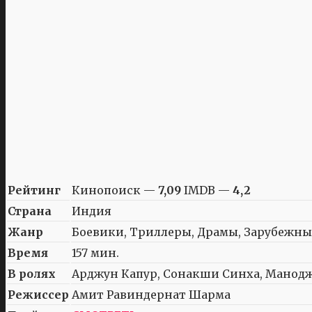
Рейтинг
Кинопоиск —
7,09
IMDB —
4,2
Страна
Индия
Жанр
Боевики, Триллеры, Драмы, Зарубежны
Время
157 мин.
В ролях
Арджун Капур, Сонакши Синха, Манодж 
Режиссер
Амит Равиндернат Шарма