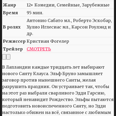
Жанр
12+ Комедии, Семейные, Зарубежные
Время
95 мин.
Антонио Сабато мл., Роберто Эскобар,
В ролях
Хулио Иглесиас мл., Карсон Роулэнд и
др.
Режиссер
Кристиан Фогелер
Трейлер
СМОТРЕТЬ
В Лапландии каждые тридцать лет выбирают
нового Санту Клауса. Эльф Бруно замышляет
заговор против нынешнего Санты, желая
разрушить праздник. Он устраивает так, чтобы
на этот раз выбрали сварливого Эдди Гарсию,
который ненавидит Рождество. Эльфы пытаются
подготовить новоиспеченного Санту, но Эдди
настолько обижен на всё, связанное с любимым