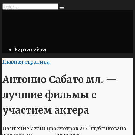
Перейти
Search
к
for:
содержанию
Карта сайта
Главная страница
Антонио Сабато мл. —
лучшие фильмы с
участием актера
На чтение
7 мин
Просмотров
235
Опубликовано