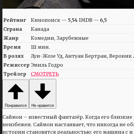
Рейтинг
Кинопоиск —
5,54
IMDB —
6,5
Страна
Канада
Жанр
Комедии, Зарубежные
Время
111 мин.
В ролях
Луи-Жозе Уд, Антуан Бертран, Вероник 
Режиссер
Эмиль Годро
Трейлер
СМОТРЕТЬ
Понравился
Не нравится
Саймон – известный фантазёр. Когда его близки
неизбежен. Саймон настаивает, что никогда не о
истории становятся реальностью: его машина с и