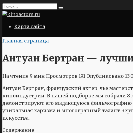
Перейти
Search
к
for:
содержанию
Карта сайта
Главная страница
Антуан Бертран — лучши
На чтение
9 мин
Просмотров
191
Опубликовано
13.
Антуан Бертран, французский актер, чье мастерс
киноиндустрии. В нашей подборке мы собрали 8 л
демонстрируют его выдающуюся фильмографию и р
уникальная харизма и многогранный талант Бертр
искусства.
Содержание