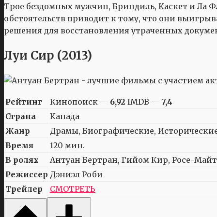
Трое бездомных мужчин, Бриндиль, Каскет и Ла Ф
обстоятельств приводит к тому, что они выигрыв
решения для восстановления утраченных докумен
Луи Сир (2013)
Рейтинг
Кинопоиск —
6,92
IMDB —
7,4
Страна
Канада
Жанр
Драмы, Биографические, Исторические
Время
120 мин.
В ролях
Антуан Бертран, Гийом Кир, Росе-Майт
Режиссер
Дэниэл Роби
Трейлер
СМОТРЕТЬ