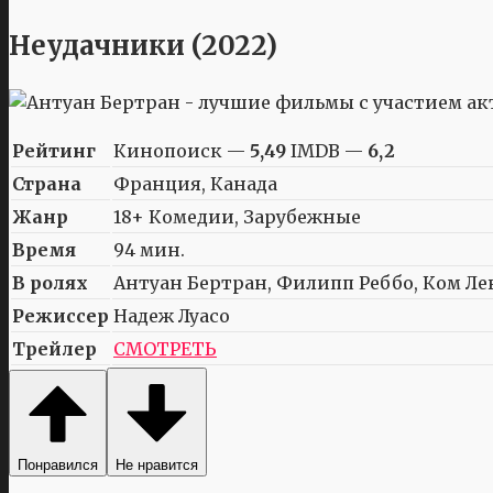
Неудачники (2022)
Рейтинг
Кинопоиск —
5,49
IMDB —
6,2
Страна
Франция, Канада
Жанр
18+ Комедии, Зарубежные
Время
94 мин.
В ролях
Антуан Бертран, Филипп Реббо, Ком Лев
Режиссер
Надеж Луасо
Трейлер
СМОТРЕТЬ
Понравился
Не нравится