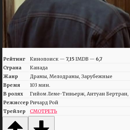
Рейтинг
Кинопоиск —
7,15
IMDB —
6,7
Страна
Канада
Жанр
Драмы, Мелодрамы, Зарубежные
Время
103 мин.
В ролях
Гийом Леме-Тивьерж, Антуан Бертран, 
Режиссер
Ричард Рой
Трейлер
СМОТРЕТЬ