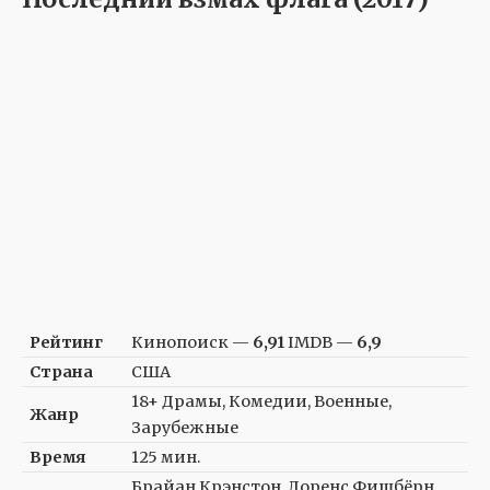
Рейтинг
Кинопоиск —
6,91
IMDB —
6,9
Страна
США
18+ Драмы, Комедии, Военные,
Жанр
Зарубежные
Время
125 мин.
Брайан Крэнстон, Лоренс Фишбёрн,