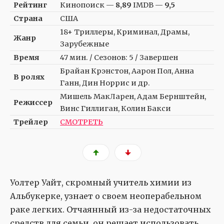
Рейтинг
Кинопоиск —
8,89
IMDB —
9,5
Страна
США
18+ Триллеры, Криминал, Драмы,
Жанр
Зарубежные
Время
47 мин. / Сезонов: 5 / Завершен
Брайан Крэнстон, Аарон Пол, Анна
В ролях
Ганн, Дин Норрис и др.
Мишель МакЛарен, Адам Бернштейн,
Режиссер
Винс Гиллиган, Колин Бакси
Трейлер
СМОТРЕТЬ
Уолтер Уайт, скромный учитель химии из
Альбукерке, узнает о своем неоперабельном
раке легких. Отчаянный из-за недостаточных
средств для семьи, он решает использовать