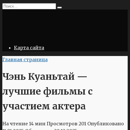
Перейти
Search
к
for:
содержанию
Карта сайта
Главная страница
Чэнь Куаньтай —
лучшие фильмы с
участием актера
На чтение
14 мин
Просмотров
201
Опубликовано