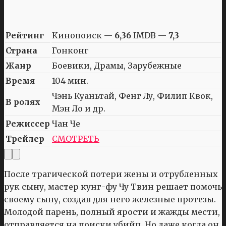
Рейтинг
Кинопоиск —
6,36
IMDB —
7,3
Страна
Гонконг
Жанр
Боевики, Драмы, Зарубежные
Время
104 мин.
Чэнь Куаньтай, Фенг Лу, Филип Квок,
В ролях
Мэн Ло и др.
Режиссер
Чан Че
Трейлер
СМОТРЕТЬ
После трагической потери жены и отрубленных
рук сыну, мастер кунг-фу Чу Твин решает помочь
своему сыну, создав для него железные протезы.
Молодой парень, полный ярости и жажды мести,
отправляется на поиски убийц. Но даже когда он