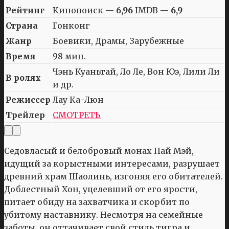
Рейтинг
Кинопоиск —
6,96
IMDB —
6,9
Страна
Гонконг
Жанр
Боевики, Драмы, Зарубежные
Время
98 мин.
Чэнь Куаньтай, Ло Ле, Вон Юэ, Лили Ли
В ролях
и др.
Режиссер
Лау Ка-Люн
Трейлер
СМОТРЕТЬ
Седовласый и белобровый монах Пай Мэй,
идущий за корыстными интересами, разрушает
древний храм Шаолинь, изгоняя его обитателей.
Доблестный Хон, уцелевший от его ярости,
питает обиду на захватчика и скорбит по
убитому наставнику. Несмотря на семейные
заботы, он оттачивает свой стиль тигра и