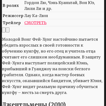
Гордон Лю, Чэнь Куаньтай, Вон Юэ,
В ролях
Лили Ли и др.
Режиссер
Лау Ка-Люн
Трейлер
СМОТРЕТЬ
Молодой Вонг Фей-Хунг настойчиво пытается
убедить взрослых в своей готовности к
обучению кунгфу, но его отец и учитель отца
считают его слишком необдуманным. В защиту
Фей-Хунга выступает полицейский Юэнь,
прибывший в Гуанджоу на поиски беглого
грабителя. Однако, когда мастер боевых
искусств, оказавшийся бандитом, убивает Юэня,
Фей-Хунг видит реальную причину обучиться
кунгфу – месть за смерть друга.
Джентльмены (2010)