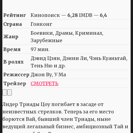
Рейтинг
Кинопоиск —
6,28
IMDB —
6,4
Страна
Гонконг
Боевики, Драмы, Криминал,
Жанр
Зарубежные
Время
97 мин.
Дэвид Цзян, Дэнни Ли, Чэнь Куаньтай,
В ролях
Тень Ню и др.
Режиссер
Джон Ву, У Ма
Трейлер
СМОТРЕТЬ
Лидер Триады Цоу погибает в засаде от
неизвестных стрелков. Теперь за его место
борются Вай, бывший член Триады, ныне
ведущий легальный бизнес, амбициозный Тай и