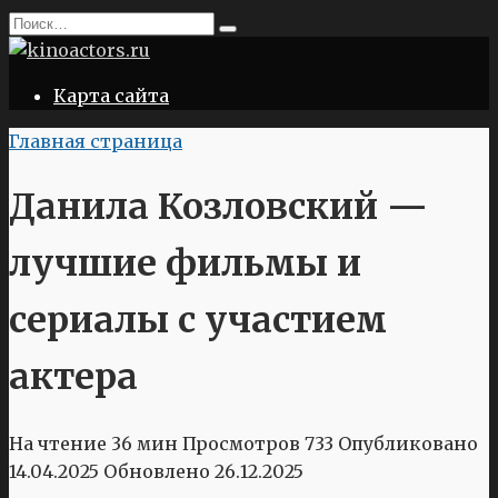
Перейти
Search
к
for:
содержанию
Карта сайта
Главная страница
Данила Козловский —
лучшие фильмы и
сериалы с участием
актера
На чтение
36 мин
Просмотров
733
Опубликовано
14.04.2025
Обновлено
26.12.2025