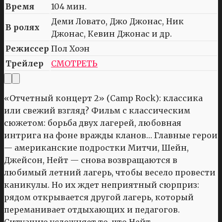
Время
104 мин.
Деми Ловато, Джо Джонас, Ник
В ролях
Джонас, Кевин Джонас и др.
Режиссер
Пол Хоэн
Трейлер
СМОТРЕТЬ
«Отчетный концерт 2» (Camp Rock): классика
или свежий взгляд? Фильм с классическим
сюжетом: борьба двух лагерей, любовная
интрига на фоне вражды кланов… Главные герои
— американские подростки Митчи, Шейн,
Джейсон, Нейт — снова возвращаются в
любимый летний лагерь, чтобы весело провести
каникулы. Но их ждет неприятный сюрприз:
рядом открывается другой лагерь, который
переманивает отдыхающих и педагогов.
Ситуацию усложняет то, что Нейт