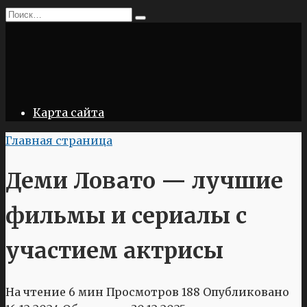
Перейти
Search
к
for:
содержанию
Карта сайта
Главная страница
Деми Ловато — лучшие
фильмы и сериалы с
участием актрисы
На чтение
6 мин
Просмотров
188
Опубликовано