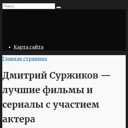
Перейти
Search
к
for:
содержанию
Карта сайта
Главная страница
Дмитрий Суржиков —
лучшие фильмы и
сериалы с участием
актера