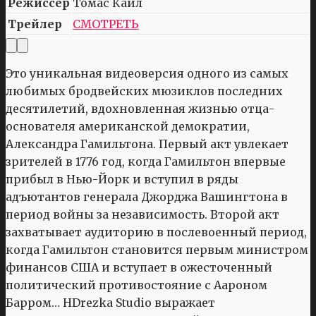
Режиссер
Томас Каил
Трейлер
СМОТРЕТЬ
Это уникальная видеоверсия одного из самых
любимых бродвейских мюзиклов последних
десятилетий, вдохновленная жизнью отца-
основателя американской демократии,
Александра Гамильтона. Первый акт увлекает
зрителей в 1776 год, когда Гамильтон впервые
прибыл в Нью-Йорк и вступил в ряды
адъютантов генерала Джорджа Вашингтона в
период войны за независимость. Второй акт
захватывает аудиторию в послевоенный период,
когда Гамильтон становится первым министром
финансов США и вступает в ожесточенный
политический противостояние с Аароном
Барром… HDrezka Studio выражает