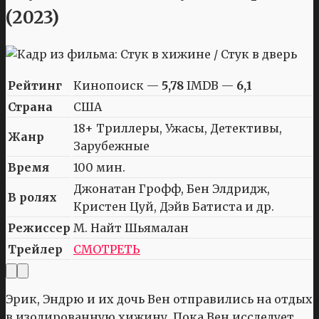
(2023)
Рейтинг
Кинопоиск —
5,78
IMDB —
6,1
Страна
США
18+ Триллеры, Ужасы, Детективы,
Жанр
Зарубежные
Время
100 мин.
Джонатан Грофф, Бен Элдридж,
В ролях
Кристен Цуй, Дэйв Батиста и др.
Режиссер
М. Найт Шьямалан
Трейлер
СМОТРЕТЬ
Эрик, Эндрю и их дочь Вен отправились на отдых
в изолированную хижину. Пока Вен исследует