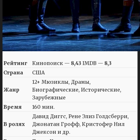
Рейтинг
Кинопоиск —
8,43
IMDB —
8,3
Страна
США
12+ Мюзиклы, Драмы,
Жанр
Биографические, Исторические,
Зарубежные
Время
160 мин.
Давид Диггс, Рене Элиз Голдсберри,
В ролях
Джонатан Грофф, Кристофер Нил
Джексон и др.