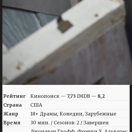
Рейтинг
Кинопоиск —
7,73
IMDB —
8,2
Страна
США
Жанр
18+ Драмы, Комедии, Зарубежные
Время
30 мин. / Сезонов: 2 / Завершен
Джонатан Грофф, Фрэнки Х. Альварес,