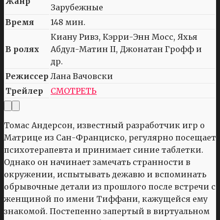
Жанр
Зарубежные
Время
148 мин.
Киану Ривз, Кэрри-Энн Мосс, Яхья
В ролях
Абдул-Матин II, Джонатан Грофф и
др.
Режиссер
Лана Вачовски
Трейлер
СМОТРЕТЬ
Томас Андерсон, известный разработчик игр о
Матрице из Сан-Франциско, регулярно посещает
психотерапевта и принимает синие таблетки.
Однако он начинает замечать странности в
окружении, испытывать дежавю и вспоминать
обрывочные детали из прошлого после встречи с
женщиной по имени Тиффани, кажущейся ему
знакомой. Постепенно запертый в виртуальном