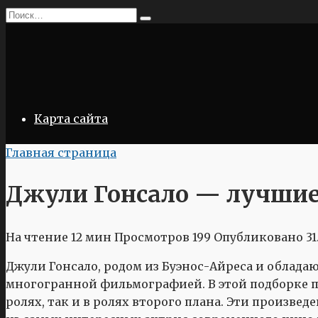
Перейти
Search
к
for:
содержанию
Карта сайта
Главная страница
Джули Гонсало — лучшие
На чтение
12 мин
Просмотров
199
Опубликовано
31
Джули Гонсало, родом из Буэнос-Айреса и облад
многогранной фильмографией. В этой подборке пр
ролях, так и в ролях второго плана. Эти произвед