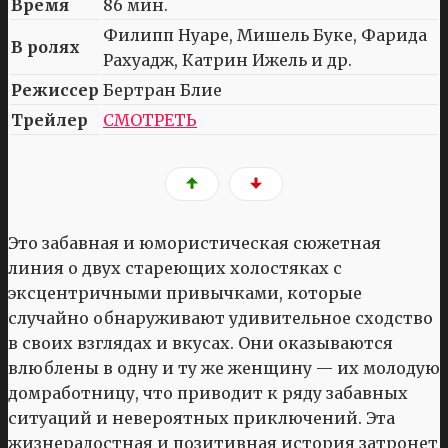
Время
86 мин.
Филипп Нуаре, Мишель Буке, Фарида
В ролях
Рахуадж, Катрин Ижель и др.
Режиссер
Бертран Блие
Трейлер
СМОТРЕТЬ
Это забавная и юмористическая сюжетная
линия о двух стареющих холостяках с
эксцентричными привычками, которые
случайно обнаруживают удивительное сходство
в своих взглядах и вкусах. Они оказываются
влюблены в одну и ту же женщину — их молодую
домработницу, что приводит к ряду забавных
ситуаций и невероятных приключений. Эта
жизнерадостная и позитивная история затронет