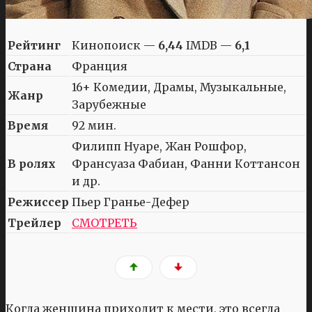
Рейтинг
Кинопоиск —
6,44
IMDB —
6,1
Страна
Франция
16+ Комедии, Драмы, Музыкальные,
Жанр
Зарубежные
Время
92 мин.
Филипп Нуаре, Жан Рошфор,
В ролях
Франсуаза Фабиан, Фанни Коттансон
и др.
Режиссер
Пьер Гранье-Дефер
Трейлер
СМОТРЕТЬ
Когда женщина приходит к мести, это всегда