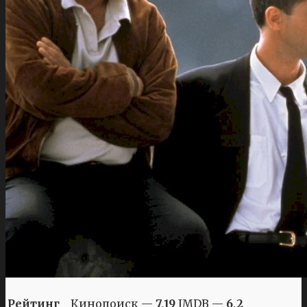
Рейтинг
Кинопоиск —
7,19
IMDB —
6,2