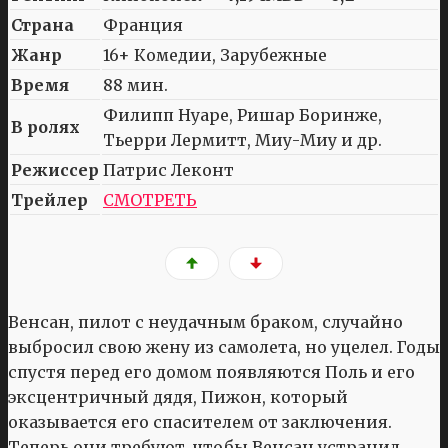
Страна
Франция
Жанр
16+ Комедии, Зарубежные
Время
88 мин.
Филипп Нуаре, Ришар Боринже,
В ролях
Тьерри Лермитт, Миу-Миу и др.
Режиссер
Патрис Леконт
Трейлер
СМОТРЕТЬ
Венсан, пилот с неудачным браком, случайно
выбросил свою жену из самолета, но уцелел. Годы
спустя перед его домом появляются Поль и его
эксцентричный дядя, Пижон, который
оказывается его спасителем от заключения.
Теперь они требуют, чтобы Венсан устранил