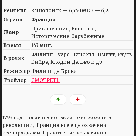
Рейтинг
Кинопоиск —
6,75
IMDB —
6,2
Страна
Франция
Приключения, Военные,
Жанр
Исторические, Зарубежные
Время
143 мин.
Филипп Нуаре, Винсент Шмитт, Рауль
В ролях
Бийре, Клодин Дельво и др.
Режиссер
Филипп де Брока
Трейлер
СМОТРЕТЬ
1793 год. После нескольких лет с момента
революции, Франция все еще охвачена
беспорядками. Правительство активно