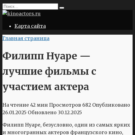
Перейти
Search
к
for:
содержанию
Карта сайта
Главная страница
Филипп Нуаре —
лучшие фильмы с
участием актера
На чтение
42 мин
Просмотров
682
Опубликовано
26.01.2025
Обновлено
30.12.2025
Филипп Нуаре, безусловно, один из самых ярких
и многогранных актеров французского кино,