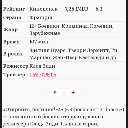
Рейтинг
Кинопоиск —
7,26
IMDB —
6,2
Страна
Франция
12+ Боевики, Криминал, Комедии,
Жанр
Зарубежные
Время
107 мин.
Филипп Нуаре, Тьерри Лермитт, Ги
В ролях
Маршан, Жан-Пьер Кастальди и др.
Режиссер
Клод Зиди
Трейлер
СМОТРЕТЬ
«Откройте, полиция! -2» («Ripoux contre ripoux»)
— комедийный боевик от французского
режиссера Клода Зиди. Главные герои,