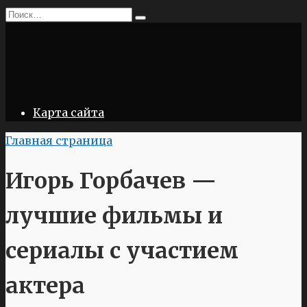
Перейти
Search
к
for:
содержанию
Карта сайта
Главная страница
Игорь Горбачев —
лучшие фильмы и
сериалы с участием
актера