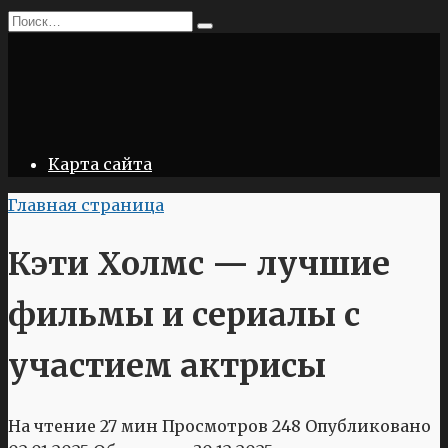
Перейти
Search
к
for:
содержанию
Карта сайта
Главная страница
Кэти Холмс — лучшие
фильмы и сериалы с
участием актрисы
На чтение
27 мин
Просмотров
248
Опубликовано