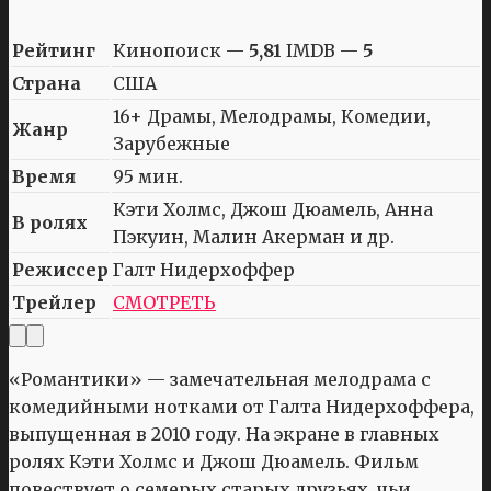
Рейтинг
Кинопоиск —
5,81
IMDB —
5
Страна
США
16+ Драмы, Мелодрамы, Комедии,
Жанр
Зарубежные
Время
95 мин.
Кэти Холмс, Джош Дюамель, Анна
В ролях
Пэкуин, Малин Акерман и др.
Режиссер
Галт Нидерхоффер
Трейлер
СМОТРЕТЬ
«Романтики» — замечательная мелодрама с
комедийными нотками от Галта Нидерхоффера,
выпущенная в 2010 году. На экране в главных
ролях Кэти Холмс и Джош Дюамель. Фильм
повествует о семерых старых друзьях, чьи