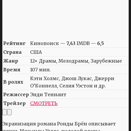
Рейтинг
Кинопоиск —
7,43
IMDB —
6,5
Страна
США
Жанр
12+ Драмы, Мелодрамы, Зарубежные
Время
107 мин.
Кэти Холмс, Джош Лукас, Джерри
В ролях
О’Коннелл, Селия Уэстон и др.
Режиссер
Энди Теннант
Трейлер
СМОТРЕТЬ
Экранизация романа Ронды Брён описывает
жизнь Миранды Уэллс, молодой вдовы,