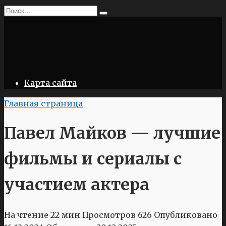
Перейти
Search
к
for:
содержанию
Карта сайта
Главная страница
Павел Майков — лучшие
фильмы и сериалы с
участием актера
На чтение
22 мин
Просмотров
626
Опубликовано