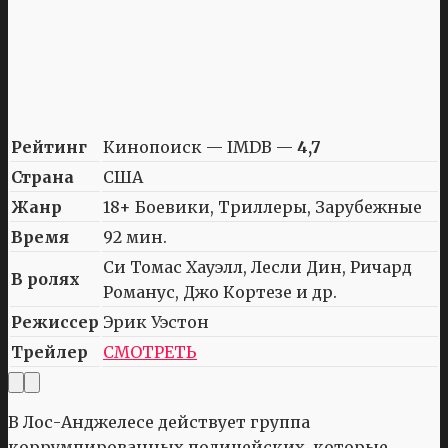
Рейтинг
Кинопоиск — IMDB —
4,7
Страна
США
Жанр
18+ Боевики, Триллеры, Зарубежные
Время
92 мин.
Си Томас Хауэлл, Лесли Дин, Ричард
В ролях
Романус, Джо Кортезе и др.
Режиссер
Эрик Уэстон
Трейлер
СМОТРЕТЬ
В Лос-Анджелесе действует группа
коррумпированных полицейских, которые