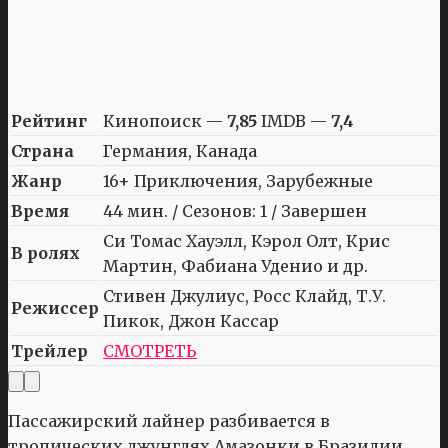
Рейтинг
Кинопоиск —
7,85
IMDB —
7,4
Страна
Германия, Канада
Жанр
16+ Приключения, Зарубежные
Время
44 мин. / Сезонов: 1 / Завершен
Си Томас Хауэлл, Кэрол Олт, Крис
В ролях
Мартин, Фабиана Уденио и др.
Стивен Джулиус, Росс Клайд, Т.У.
Режиссер
Пикок, Джон Кассар
Трейлер
СМОТРЕТЬ
Пассажирский лайнер разбивается в
тропических джунглях Амазонки в Бразилии,