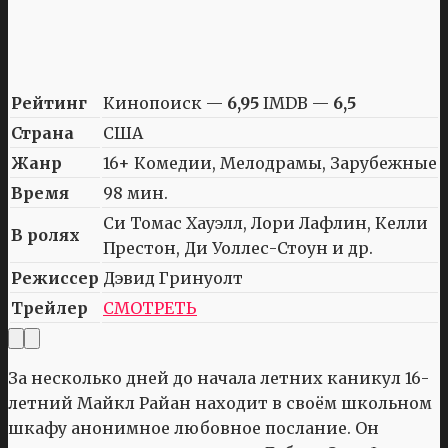
Рейтинг
Кинопоиск —
6,95
IMDB —
6,5
Страна
США
Жанр
16+ Комедии, Мелодрамы, Зарубежные
Время
98 мин.
Си Томас Хауэлл, Лори Лафлин, Келли
В ролях
Престон, Ди Уоллес-Стоун и др.
Режиссер
Дэвид Гринуолт
Трейлер
СМОТРЕТЬ
За несколько дней до начала летних каникул 16-
летний Майкл Райан находит в своём школьном
шкафу анонимное любовное послание. Он