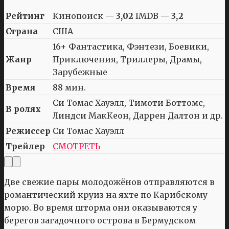
Рейтинг
Кинопоиск —
3,02
IMDB —
3,2
Страна
США
16+ Фантастика, Фэнтези, Боевики,
Жанр
Приключения, Триллеры, Драмы,
Зарубежные
Время
88 мин.
Си Томас Хауэлл, Тимоти Боттомс,
В ролях
Линдси МакКеон, Даррен Далтон и др.
Режиссер
Си Томас Хауэлл
Трейлер
СМОТРЕТЬ
Две свежие пары молодожёнов отправляются в
романтический круиз на яхте по Карибскому
морю. Во время шторма они оказываются у
берегов загадочного острова в Бермудском