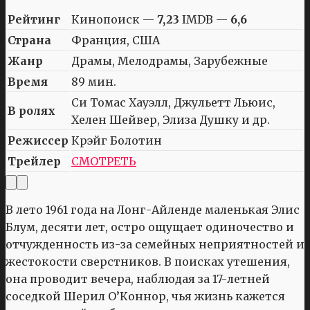
Рейтинг
Кинопоиск —
7,23
IMDB —
6,6
Страна
Франция, США
Жанр
Драмы, Мелодрамы, Зарубежные
Время
89 мин.
Си Томас Хауэлл, Джульетт Льюис,
В ролях
Хелен Шейвер, Элиза Душку и др.
Режиссер
Крэйг Болотин
Трейлер
СМОТРЕТЬ
В лето 1961 года на Лонг-Айленде маленькая Элис
Блум, десяти лет, остро ощущает одиночество и
отчужденность из-за семейных неприятностей и
жестокости сверстников. В поисках утешения,
она проводит вечера, наблюдая за 17-летней
соседкой Шерил О’Коннор, чья жизнь кажется