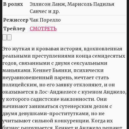
В ролях
Эллисон Ланж, Марисоль Падилья
Санчес и др.
Режиссер
Чак Порелло
Трейлер
СМОТРЕТЬ
Это жуткая и кровавая история, вдохновленная
реальными преступлениями конца семидесятых
годов, связанными с двумя сексуальными
маньяками. Кеннет Бьянки, психически
неуравновешенный парень, мечтает стать
полицейским, но его заявку отклоняют, и он
оказывается в Лос-Анджелесе с кузеном Анджело,
у которого садистские наклонности. Они
начинают заниматься сутенерским делом с
двумя девушками-проститутками, но не
учитывают сильной конкуренции. Когда их
бизнес разрушается, Кеннет и Анджело решают