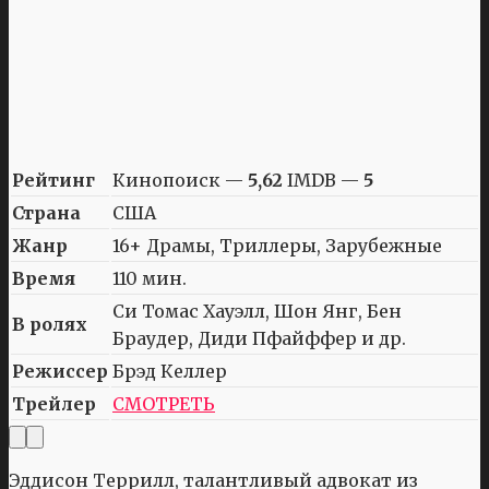
Рейтинг
Кинопоиск —
5,62
IMDB —
5
Страна
США
Жанр
16+ Драмы, Триллеры, Зарубежные
Время
110 мин.
Си Томас Хауэлл, Шон Янг, Бен
В ролях
Браудер, Диди Пфайффер и др.
Режиссер
Брэд Келлер
Трейлер
СМОТРЕТЬ
Эддисон Террилл, талантливый адвокат из