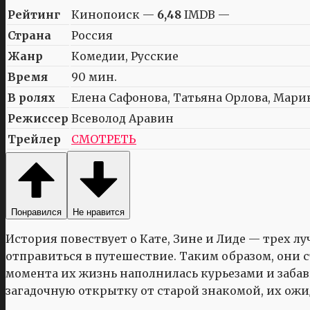
Рейтинг
Кинопоиск —
6,48
IMDB —
Страна
Россия
Жанр
Комедии, Русские
Время
90 мин.
В ролях
Елена Сафонова, Татьяна Орлова, Марин
Режиссер
Всеволод Аравин
Трейлер
СМОТРЕТЬ
Понравился
Не нравится
История повествует о Кате, Зине и Лиде — трех 
отправиться в путешествие. Таким образом, они с
момента их жизнь наполнилась курьезами и заба
загадочную открытку от старой знакомой, их о