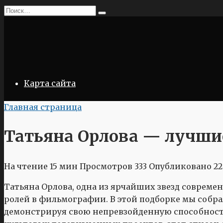
Перейти
Search
к
for:
содержанию
Карта сайта
Главная страница
Татьяна Орлова — лучши
На чтение
15 мин
Просмотров
333
Опубликовано
22
Татьяна Орлова, одна из ярчайших звезд совреме
ролей в фильмографии. В этой подборке мы собрал
демонстрируя свою непревзойденную способность