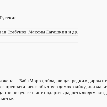
 Русские
ван Стебунов, Максим Лагашкин и др.
ая жена — Баба Мороз, обладающая редким даром и
ороз превратилась в обычную домохозяйку, чьи маг
данно получает шанс подарить радость людям, ког
частье.