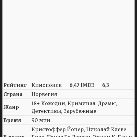
Рейтинг
Кинопоиск —
6,47
IMDB —
6,3
Страна
Норвегия
18+ Комедии, Криминал, Драмы,
Жанр
Детективы, Зарубежные
Время
90 мин.
Кристоффер Йонер, Николай Клеве
В ролях
Брок, Томас Бо Ларсен, Эмили К. Бек и