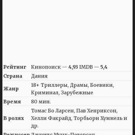
Рейтинг
Кинопоиск —
4,93
IMDB —
5,4
Страна
Дания
18+ Триллеры, Драмы, Боевики,
Жанр
Криминал, Зарубежные
Время
80 мин.
Томас Бо Ларсен, Пав Хенриксон,
В ролях
Хелли Факрайд, Торбьорн Хуммель и
др.
Режиссер
Лауритс Мунк-Петерсен