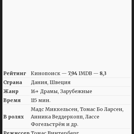
Рейтинг
Кинопоиск —
7,94
IMDB —
8,3
Страна
Дания, Швеция
Жанр
16+ Драмы, Зарубежные
Время
115 мин.
Мадс Миккельсен, Томас Бо Ларсен,
В ролях
Анника Веддеркопп, Лассе
Фогельстрём и др.
Режиссер
Томас Винтерберг