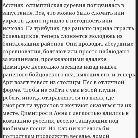
Афинах, олимпийская деревня погрузилась в
запустение. Все, что можно было сломать или
украсть, давно пришло в негодность или
исчезло. На трибунах, где раньше царила страсть
болельщиков, теперь слоняется молодежь из
близлежащих районов. Они проводят абсурдные
соревнования, болтают или просто наблюдают
за машинами, проезжающими вдалеке.
Димитрос несколько месяцев назад нашел
раненого бойцовского пса, выходил его, и теперь
Ари возят невест из столицы. Пес в отличной
форме. Чтобы не сойти с ума в этой глуши,
ребята иногда отправляются на пляж, где
смотрят на туристов и мечтают оказаться на их
месте. Димитрос и Анна с легкостью влились в
компанию русских, весело танцующих под
любимые песни. Но, как ни хотелось бы
подросткам продолжить веселье, домой