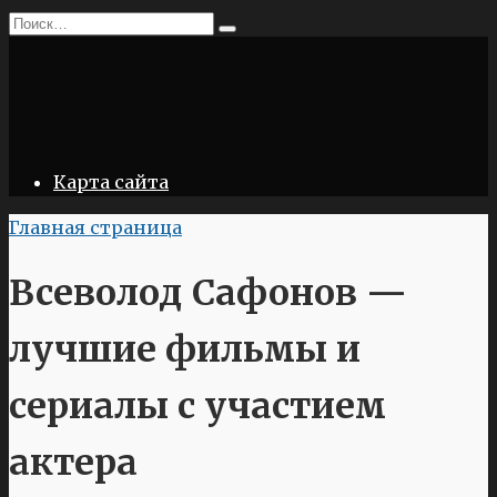
Перейти
Search
к
for:
содержанию
Карта сайта
Главная страница
Всеволод Сафонов —
лучшие фильмы и
сериалы с участием
актера