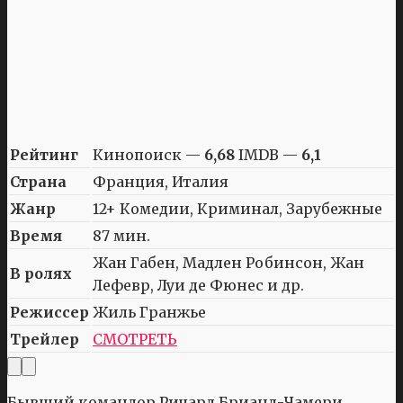
Рейтинг
Кинопоиск —
6,68
IMDB —
6,1
Страна
Франция, Италия
Жанр
12+ Комедии, Криминал, Зарубежные
Время
87 мин.
Жан Габен, Мадлен Робинсон, Жан
В ролях
Лефевр, Луи де Фюнес и др.
Режиссер
Жиль Гранжье
Трейлер
СМОТРЕТЬ
Бывший командор Ричард Брианд-Чамери,