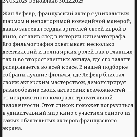
24.03.2025
Обновлено
30.12.2025
Жан Лефевр, французский актер с уникальным
шармом и неповторимой комедийной манерой,
давно завоевал сердца зрителей своей игрой в
кино, оставив след в истории кинематографа.
Его фильмография охватывает несколько
десятилетий и полна ярких ролей как в главных,
так и во второстепенных амплуа, где его талант
раскрывается во всей красе. В нашей подборке
собраны лучшие фильмы, где Лефевр блистал
своим актерским мастерством, демонстрируя
разнообразие своих актерских возможностей —
от искрометного юмора до трогательной
человечности. Этот список поможет погрузиться
в удивительный мир кино с участием одного из
самых обаятельных актеров французского
экрана.