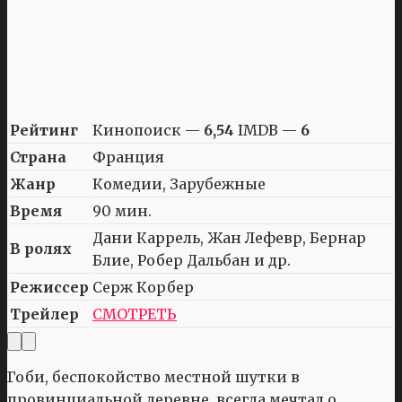
Рейтинг
Кинопоиск —
6,54
IMDB —
6
Страна
Франция
Жанр
Комедии, Зарубежные
Время
90 мин.
Дани Каррель, Жан Лефевр, Бернар
В ролях
Блие, Робер Дальбан и др.
Режиссер
Серж Корбер
Трейлер
СМОТРЕТЬ
Гоби, беспокойство местной шутки в
провинциальной деревне, всегда мечтал о