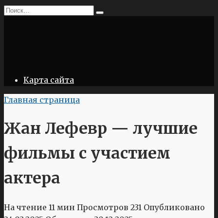
Перейти
Search
к
for:
содержанию
Карта сайта
Главная страница
Жан Лефевр — лучшие
фильмы с участием
актера
На чтение
11 мин
Просмотров
231
Опубликовано