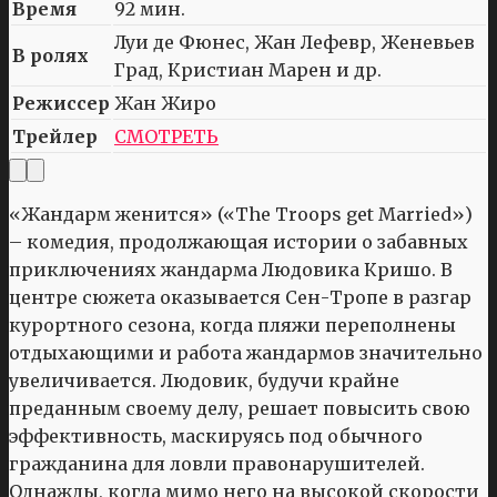
Время
92 мин.
Луи де Фюнес, Жан Лефевр, Женевьев
В ролях
Град, Кристиан Марен и др.
Режиссер
Жан Жиро
Трейлер
СМОТРЕТЬ
«Жандарм женится» («The Troops get Married»)
– комедия, продолжающая истории о забавных
приключениях жандарма Людовика Кришо. В
центре сюжета оказывается Сен-Тропе в разгар
курортного сезона, когда пляжи переполнены
отдыхающими и работа жандармов значительно
увеличивается. Людовик, будучи крайне
преданным своему делу, решает повысить свою
эффективность, маскируясь под обычного
гражданина для ловли правонарушителей.
Однажды, когда мимо него на высокой скорости