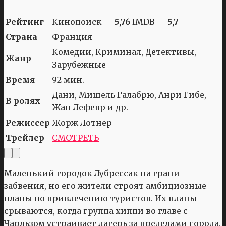
Рейтинг
Кинопоиск —
5,76
IMDB —
5,7
Страна
Франция
Комедии, Криминал, Детективы,
Жанр
Зарубежные
Время
92 мин.
Дани, Мишель Галабрю, Анри Гибе,
В ролях
Жан Лефевр и др.
Режиссер
Жорж Лотнер
Трейлер
СМОТРЕТЬ
Маленький городок Лубрессак на грани
забвения, но его жители строят амбициозные
планы по привлечению туристов. Их планы
срываются, когда группа хиппи во главе с
Чарльзом устраивает лагерь за пределами города,