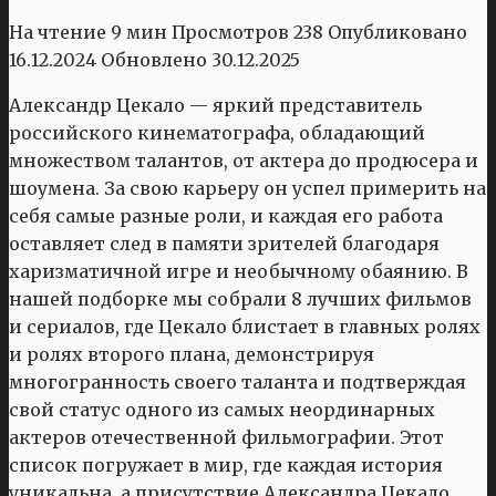
На чтение
9 мин
Просмотров
238
Опубликовано
16.12.2024
Обновлено
30.12.2025
Александр Цекало — яркий представитель
российского кинематографа, обладающий
множеством талантов, от актера до продюсера и
шоумена. За свою карьеру он успел примерить на
себя самые разные роли, и каждая его работа
оставляет след в памяти зрителей благодаря
харизматичной игре и необычному обаянию. В
нашей подборке мы собрали 8 лучших фильмов
и сериалов, где Цекало блистает в главных ролях
и ролях второго плана, демонстрируя
многогранность своего таланта и подтверждая
свой статус одного из самых неординарных
актеров отечественной фильмографии. Этот
список погружает в мир, где каждая история
уникальна, а присутствие Александра Цекало