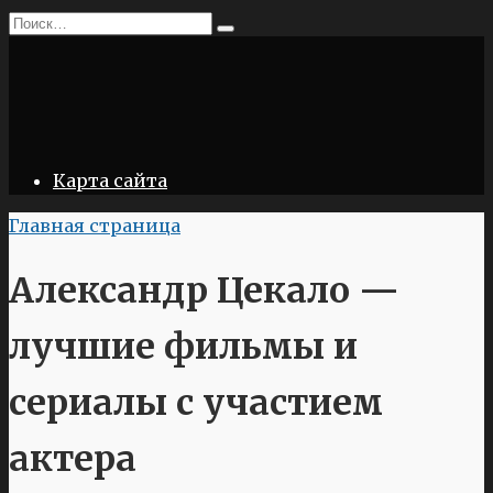
Перейти
Search
к
for:
содержанию
Карта сайта
Главная страница
Александр Цекало —
лучшие фильмы и
сериалы с участием
актера