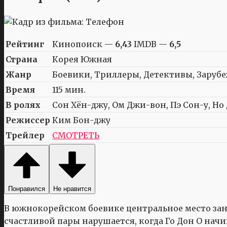
Рейтинг
Кинопоиск —
6,43
IMDB —
6,5
Страна
Корея Южная
Жанр
Боевики, Триллеры, Детективы, Заруб
Время
115 мин.
В ролях
Сон Хён-джу, Ом Джи-вон, Пэ Сон-у, Но
Режиссер
Ким Бон-джу
Трейлер
СМОТРЕТЬ
Понравился
Не нравится
В южнокорейском боевике центральное место зан
счастливой пары нарушается, когда Го Дон О начи