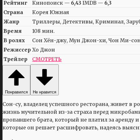
Рейтинг
Кинопоиск —
6,43
IMDB —
6,3
Страна
Корея Южная
Жанр
Триллеры, Детективы, Криминал, Зар
Время
108 мин.
В ролях
Сон Хён-джу, Мун Джон-хи, Чон Ми-сон,
Режиссер
Хо Джон
Трейлер
СМОТРЕТЬ
Понравился
Не нравится
Сон-су, владелец успешного ресторана, живет в р
жизнь мучительной из-за страха перед микробами 
пропавшего брата, который не платил за аренду и
которые он решает расшифровать, надеясь выясни