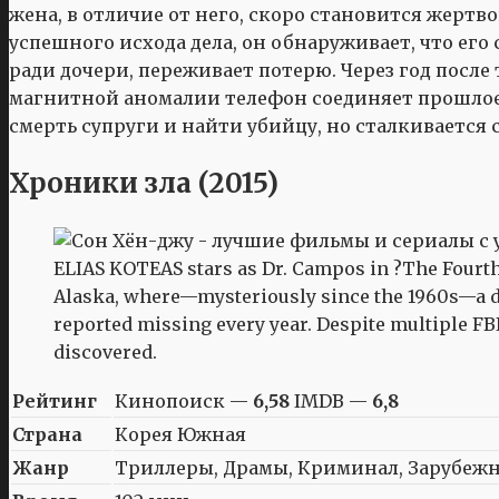
жена, в отличие от него, скоро становится жертв
успешного исхода дела, он обнаруживает, что его 
ради дочери, переживает потерю. Через год после 
магнитной аномалии телефон соединяет прошлое и
смерть супруги и найти убийцу, но сталкивается
Хроники зла (2015)
ELIAS KOTEAS stars as Dr. Campos in ?The Fourth 
Alaska, where—mysteriously since the 1960s—a d
reported missing every year. Despite multiple FBI
discovered.
Рейтинг
Кинопоиск —
6,58
IMDB —
6,8
Страна
Корея Южная
Жанр
Триллеры, Драмы, Криминал, Зарубеж