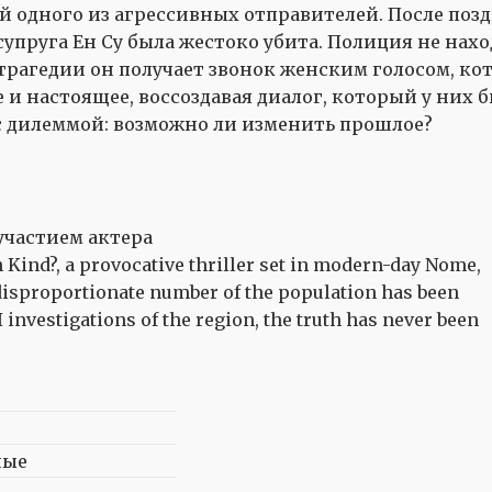
ой одного из агрессивных отправителей. После поз
супруга Ен Су была жестоко убита. Полиция не нахо
трагедии он получает звонок женским голосом, кото
 настоящее, воссоздавая диалог, который у них бы
 с дилеммой: возможно ли изменить прошлое?
Kind?, a provocative thriller set in modern-day Nome,
isproportionate number of the population has been
 investigations of the region, the truth has never been
ные