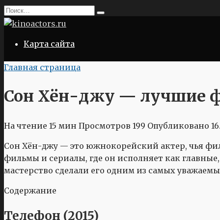
Перейти
Search
к
for:
содержанию
Карта сайта
Главная страница
Сон Хён-джу — лучшие ф
На чтение
15 мин
Просмотров
199
Опубликовано
16
Сон Хён-джу — это южнокорейский актер, чья фи
фильмы и сериалы, где он исполняет как главные,
мастерство сделали его одним из самых уважаемых
Содержание
Телефон (2015)