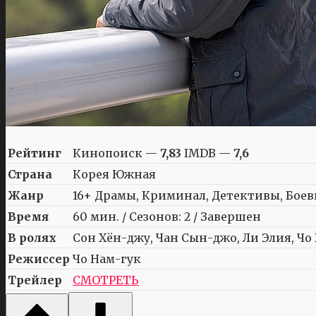
Рейтинг
Кинопоиск —
7,83
IMDB —
7,6
Страна
Корея Южная
Жанр
16+ Драмы, Криминал, Детективы, Бое
Время
60 мин. / Сезонов: 2 / Завершен
В ролях
Сон Хён-джу, Чан Сын-джо, Ли Элия, Чо 
Режиссер
Чо Нам-гук
Трейлер
СМОТРЕТЬ