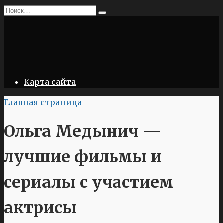
Перейти
Search
к
for:
содержанию
Карта сайта
Главная страница
Ольга Медынич —
лучшие фильмы и
сериалы с участием
актрисы