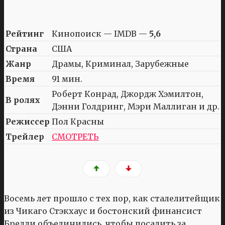
Рейтинг
Кинопоиск — IMDB —
5,6
Страна
США
Жанр
Драмы, Криминал, Зарубежные
Время
91 мин.
Роберт Конрад, Джордж Хэмилтон,
В ролях
Дэнни Голдринг, Мэри Маллиган и др.
Режиссер
Пол Красны
Трейлер
СМОТРЕТЬ
Восемь лет прошло с тех пор, как сталелитейщик
из Чикаго Стэкхаус и бостонский финансист
Бредли объединились, чтобы посадить за