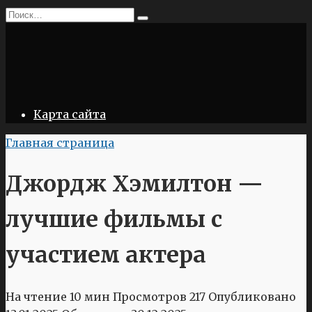
Перейти
Search
к
for:
содержанию
Карта сайта
Главная страница
Джордж Хэмилтон —
лучшие фильмы с
участием актера
На чтение
10 мин
Просмотров
217
Опубликовано