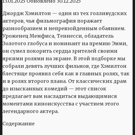
13.01.2025
Обновлено
30.12.2025
Джордж Хэмилтон — один из тех голливудских
актеров, чья фильмография поражает
разнообразием и непревзойденным обаянием.
Уроженец Мемфиса, Теннесси, обладатель
Золотого глобуса и номинант на премию Эмми,
он сумел покорить сердца зрителей своими
яркими ролями на экране. В этой подборке мы
собрали девять лучших фильмов, где Хэмилтон
блестяще проявил себя как в главных ролях, так
и в ролях второго плана. От классических драм
до изысканных комедий — этот список
предлагает вам насладиться выдающимися
моментами киноискусства с участием этого
легендарного актера.
Содержание